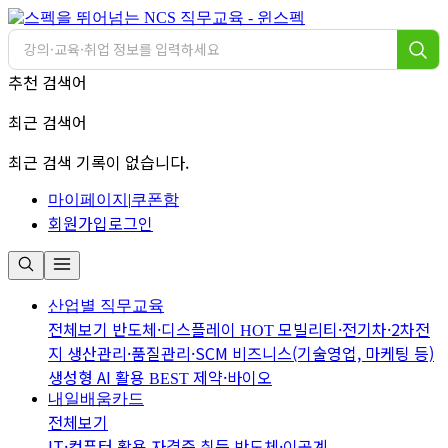
추천 검색어
최근 검색어
최근 검색 기록이 없습니다.
마이페이지
|
쿠폰함
회원가입
로그인
산업별 직무교육
전체보기
반도체·디스플레이
모빌리티·전기차·2차전
HOT
지
생산관리·품질관리·SCM
비즈니스(기술영업, 마케팅 등)
생성형 AI 활용
제약·바이오
BEST
내일배움카드
전체보기
IT·컴퓨터 활용
자격증 취득
반도체·이공계