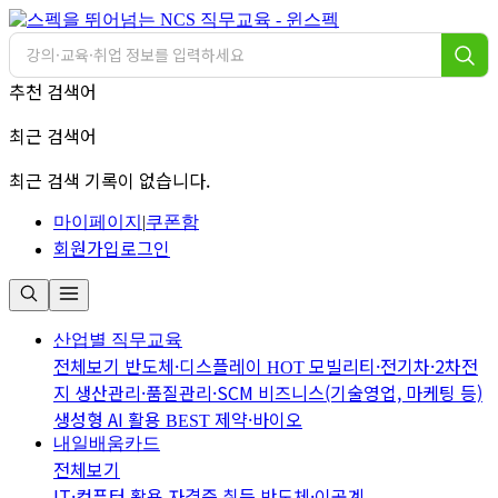
추천 검색어
최근 검색어
최근 검색 기록이 없습니다.
마이페이지
|
쿠폰함
회원가입
로그인
산업별 직무교육
전체보기
반도체·디스플레이
모빌리티·전기차·2차전
HOT
지
생산관리·품질관리·SCM
비즈니스(기술영업, 마케팅 등)
생성형 AI 활용
제약·바이오
BEST
내일배움카드
전체보기
IT·컴퓨터 활용
자격증 취득
반도체·이공계