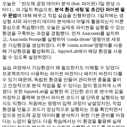
오늘은 「반도체 공정 데이터 분석 (feat. 파이썬) 3일 완성 스
터디」의 2일차 학습으로,
분석 환경 세팅 및 초간단 파이썬 필
수 문법
에 대해 배우고 직접 실습을 진행하였다. 1일차에는 생
성형 AI와 파이썬이 데이터 분석에서 어떻게 활용되는지 이론
중심으로 학습했다면, 오늘은 실제로 파이썬을 실행할 수 있는
환경을 구축하는 과정을 경험했다. 먼저 Anaconda를 설치하
고, Anaconda Prompt를 실행하여 'conda dreate' 명령어로 새로
운 가상환경을 생성하였다. 이후 'conda activate'명령어를 사용
해 가상환경을 활성화하고, JupyterLab에서 해당 환경을 사용
할 수 있도록 설정하였다.
실습 과정에서 가상환경이 왜 필요한지도 이해할 수 있었다.
프로젝트마다 사용하는 파이썬 버전이나 패키지 버전이 다를
수 있기 때문에, 독립된 환경을 만들어 관리하면 충돌을 줄이
고 안정적으로 분석 작업을 할 수 있다는 점이 중요하게 느껴
졌다. 또한 JupyterLab을 실행한 뒤 간단한 코드로 변수에 값을
저장하고 출력해 보면서 파이썬 코드가 셀 단위로 실행되는 방
식도 익혔다. 처음에는 명령어 입력 과정이 낯설었지만, 직접
환경을 만들고 코드가 정상적으로 실행되는 것을 확인하면서
앞으로 반도체 공정 데이터를 분석하기 위한 기본 준비를 마쳤
다는 느낌이 들었다. 다음 학습에서는 이 환경을 활용해 실제