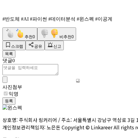
#반도체 #AI #파이썬 #데이터분석 #윈스펙 #이공계
추천
0
비추천
0
스크랩
공유
신고
목록
댓글
0
사진첨부
익명
등록
상호명: 주식회사 링커리어 / 주소: 서울특별시 강남구 역삼로 3길 11, 10
개인정보관리책임자: 노은돈 Copyright © Linkareer All rights re