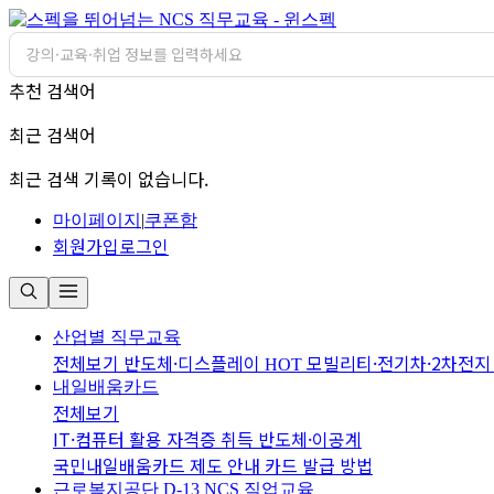
추천 검색어
최근 검색어
최근 검색 기록이 없습니다.
마이페이지
|
쿠폰함
회원가입
로그인
산업별 직무교육
전체보기
반도체·디스플레이
모빌리티·전기차·2차전
HOT
내일배움카드
전체보기
IT·컴퓨터 활용
자격증 취득
반도체·이공계
국민내일배움카드 제도 안내
카드 발급 방법
근로복지공단 D-13
NCS 직업교육