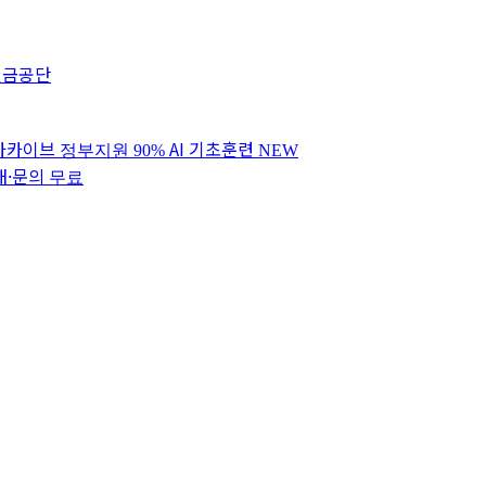
연금공단
 아카이브
AI 기초훈련
정부지원 90%
NEW
내·문의
무료