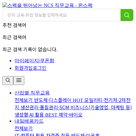
추천 검색어
최근 검색어
최근 검색 기록이 없습니다.
마이페이지
|
쿠폰함
회원가입
로그인
산업별 직무교육
전체보기
반도체·디스플레이
모빌리티·전기차·2차전
HOT
지
생산관리·품질관리·SCM
비즈니스(기술영업, 마케팅 등)
생성형 AI 활용
제약·바이오
BEST
내일배움카드
전체보기
IT·컴퓨터 활용
자격증 취득
반도체·이공계