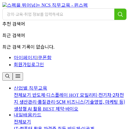
추천 검색어
최근 검색어
최근 검색 기록이 없습니다.
마이페이지
|
쿠폰함
회원가입
로그인
산업별 직무교육
전체보기
반도체·디스플레이
모빌리티·전기차·2차전
HOT
지
생산관리·품질관리·SCM
비즈니스(기술영업, 마케팅 등)
생성형 AI 활용
제약·바이오
BEST
내일배움카드
전체보기
IT·컴퓨터 활용
자격증 취득
반도체·이공계