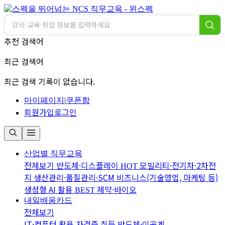
추천 검색어
최근 검색어
최근 검색 기록이 없습니다.
마이페이지
|
쿠폰함
회원가입
로그인
산업별 직무교육
전체보기
반도체·디스플레이
모빌리티·전기차·2차전
HOT
지
생산관리·품질관리·SCM
비즈니스(기술영업, 마케팅 등)
생성형 AI 활용
제약·바이오
BEST
내일배움카드
전체보기
IT·컴퓨터 활용
자격증 취득
반도체·이공계