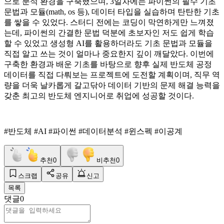
으로 분석 환경을 구축했으며, 3일차에는 파이썬의 필수 기초
문법과 모듈(math, os 등), 데이터 타입을 실습하며 탄탄한 기초
를 쌓을 수 있었다. 스터디 전에는 코딩이 막연하게만 느껴졌
는데, 파이썬의 간결한 문법 덕분에 초보자인 저도 쉽게 학습
할 수 있었고 생성형 AI를 활용하더라도 기초 문법과 모듈을
직접 알고 쓰는 것이 얼마나 중요한지 깊이 깨달았다. 이번에
구축한 환경과 배운 기초를 바탕으로 향후 실제 반도체 공정
데이터를 직접 다뤄보는 프로젝트에 도전할 계획이며, 직무 역
량을 더욱 날카롭게 갈고닦아 데이터 기반의 문제 해결 능력을
갖춘 최고의 반도체 엔지니어로 취업에 성공할 것이다.
#반도체 #AI #파이썬 #데이터분석 #윈스펙 #이공계
추천
0
비추천
0
스크랩
공유
신고
목록
댓글
0