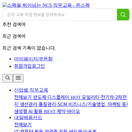
추천 검색어
최근 검색어
최근 검색 기록이 없습니다.
마이페이지
|
쿠폰함
회원가입
로그인
산업별 직무교육
전체보기
반도체·디스플레이
모빌리티·전기차·2차전
HOT
지
생산관리·품질관리·SCM
비즈니스(기술영업, 마케팅 등)
생성형 AI 활용
제약·바이오
BEST
내일배움카드
전체보기
IT·컴퓨터 활용
자격증 취득
반도체·이공계