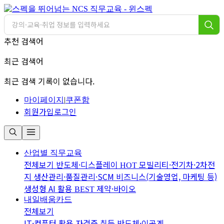
추천 검색어
최근 검색어
최근 검색 기록이 없습니다.
마이페이지
|
쿠폰함
회원가입
로그인
산업별 직무교육
전체보기
반도체·디스플레이
모빌리티·전기차·2차전
HOT
지
생산관리·품질관리·SCM
비즈니스(기술영업, 마케팅 등)
생성형 AI 활용
제약·바이오
BEST
내일배움카드
전체보기
IT·컴퓨터 활용
자격증 취득
반도체·이공계