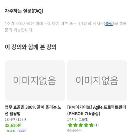
자주하는 질문(FAQ)
*추가 문의사항은 아래 문의하기 버튼 또는 1:1문의 게시판(
클릭
)을 통해
1:1문의 게시판
문의 가능합니다.
이 강의와 함께 본 강의
업무 효율을 300% 끌어 올리는 노
[PM 아카이브] Agile 프로젝트관리
션 활용법
(PMBOK 7th중심)
13시간 (12강)
17시간 (16강)
38,610
원
(
1
)
50,490원
모바일
NCS