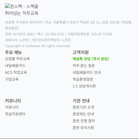
상호명: 주식회사 링커리어 / 주소: 서울특별시 강남구 역삼로 3길 11, 10층 1003호 (역삼동, 
광성빌딩)

전화: 02-6953-3893 / 팩스: 02-556-5761 / 사업자등록번호: 105-87-57696

대표이사: 노은돈 / 개인정보관리책임자: 노은돈

Copyright © Linkareer All rights reserved.
주요 메뉴
고객지원
산업별 직무교육
채널톡 상담 (즉시 응답)
내일배움카드
자주 묻는 질문
NCS 직업교육
내일배움카드 안내
기업교육
학습환경설정
1:1 상담게시판
커뮤니티
기관 안내
커뮤니티
훈련기관 소개
학습지원센터
훈련제도 안내
훈련 진행 절차
훈련 유의사항