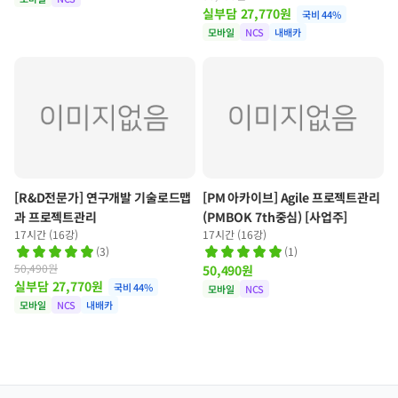
실부담
27,770
원
국비
44
%
모바일
NCS
내배카
[R&D전문가] 연구개발 기술로드맵
[PM 아카이브] Agile 프로젝트관리
과 프로젝트관리
(PMBOK 7th중심) [사업주]
17시간 (16강)
17시간 (16강)
(
3
)
(
1
)
50,490원
50,490
원
실부담
27,770
원
국비
44
%
모바일
NCS
모바일
NCS
내배카