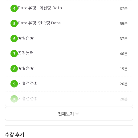
4
Data 유형- 이산형 Data
37분
5
Data 유형-연속형 Data
59분
6
★실습★
37분
7
공정능력
46분
8
★실습★
15분
9
가설검정①
26분
10
가설검정②
28분
전체보기
수강 후기