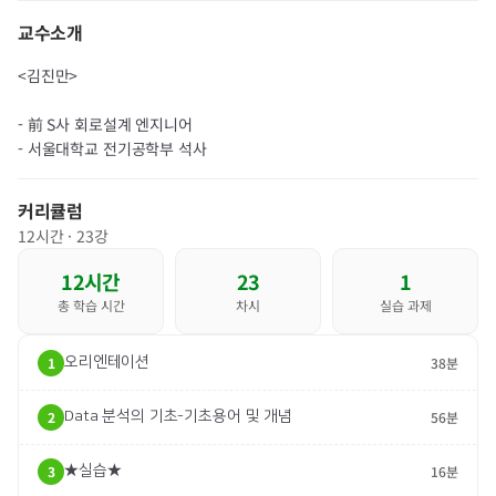
교수소개
<김진만>
- 前 S사 회로설계 엔지니어
- 서울대학교 전기공학부 석사​
커리큘럼
12
시간 ·
23
강
12
시간
23
1
총 학습 시간
차시
실습 과제
1
오리엔테이션
38분
2
Data 분석의 기초-기초용어 및 개념
56분
3
★실습★
16분