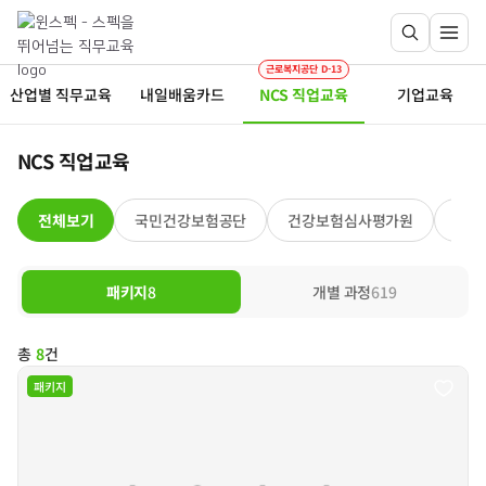
근로복지공단 D-13
산업별 직무교육
내일배움카드
NCS 직업교육
기업교육
NCS 직업교육
전체보기
국민건강보험공단
건강보험심사평가원
근로
패키지
8
개별 과정
619
총
8
건
패키지