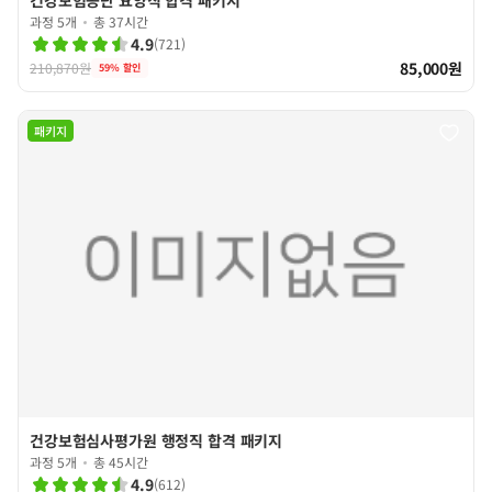
과정 5개
총 37시간
4.9
(
721
)
85,000원
210,870원
59
% 할인
패키지
건강보험심사평가원 행정직 합격 패키지
과정 5개
총 45시간
4.9
(
612
)