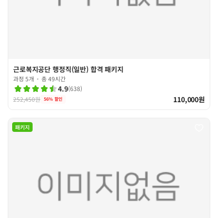
근로복지공단 행정직(일반) 합격 패키지
과정 5개
총 49시간
4.9
(
638
)
110,000원
252,450원
56
% 할인
패키지