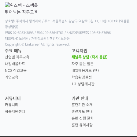
상호명: 주식회사 링커리어 / 주소: 서울특별시 강남구 역삼로 3길 11, 10층 1003호 (역삼동, 
광성빌딩)

전화: 02-6953-3893 / 팩스: 02-556-5761 / 사업자등록번호: 105-87-57696

대표이사: 노은돈 / 개인정보관리책임자: 노은돈

Copyright © Linkareer All rights reserved.
주요 메뉴
고객지원
산업별 직무교육
채널톡 상담 (즉시 응답)
내일배움카드
자주 묻는 질문
NCS 직업교육
내일배움카드 안내
기업교육
학습환경설정
1:1 상담게시판
커뮤니티
기관 안내
커뮤니티
훈련기관 소개
학습지원센터
훈련제도 안내
훈련 진행 절차
훈련 유의사항