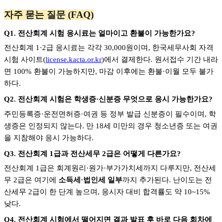
자주 묻는 질문 (FAQ)
Q1.
전산회계 시험 응시료는 얼마이고 환불이 가능한가요?
전산회계 1·2급 응시료는 각각 30,000원이며, 한국세무사회 자격
시험 사이트(
license.kacta.or.kr
)에서 결제한다. 원서접수 기간 내라
면 100% 환불이 가능하지만, 마감 이후에는 환불·이월 모두 불가
하다.
Q2.
전산회계 시험은 학생증·신분증 무엇으로 응시 가능한가요?
주민등록증·운전면허증·여권 등 정부 발급 신분증이 필수이며, 학
생증은 인정되지 않는다. 만 18세 미만의 경우 청소년증 또는 여권
을 지참해야 응시 가능하다.
Q3.
전산회계 1급과 전산세무 2급은 어떻게 다른가요?
전산회계 1급은 회계원리·원가·부가가치세까지 다루지만, 전산세
무 2급은 여기에
소득세·법인세 일부
까지 추가된다. 난이도는 전
산세무 2급이 한 단계 높으며, 응시자 대비 합격률도 약 10~15%
낮다.
Q4.
전산회계 시험에서 떨어지면 결과 발표 후 바로 다음 회차에