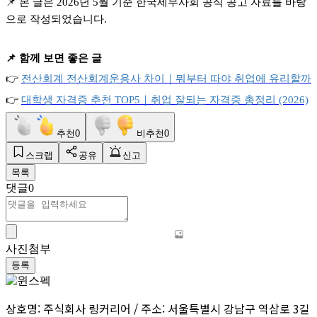
📌
본 글은 2026년 5월 기준 한국세무사회 공식 공고 자료를 바탕
으로 작성되었습니다.
📌
함께 보면 좋은 글
👉
전산회계
전산회계운용사
차이｜뭐부터
따야
취업에
유리할까
👉
대학생
자격증
추천 TOP5
｜취업
잘되는
자격증
총정리 (2026)
추천
0
비추천
0
스크랩
공유
신고
목록
댓글
0
사진첨부
등록
상호명: 주식회사 링커리어 / 주소: 서울특별시 강남구 역삼로 3길