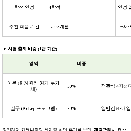
학점 인정
4학점
인정 
추천 학습 기간
1.5~3개월
1~2
▼
시험 출제 비중 (1급 기준)
영역
비중
이론 (회계원리·원가·부가
객관식 4지선다
30%
세)
실무 (KcLep 프로그램)
70%
일반전표·매입
링커리어 커뮤니티의 회계팀 취업 후기를 보면,
재경관리사·전산