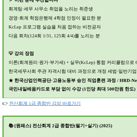
📌
이런 분께 추천합니다
회계팀·세무 사무소 취업을 노리는 취준생
경영·회계 학점은행제 4학점 인정이 필요한 분
KcLep
프로그램 실습을 처음 접하는 비전공자
다음 회차(124회 1/31, 125회 4/4)를 노리는 분
💡
강의 장점
이론(회계원리·원가·부가세) + 실무(KcLep) 통합 커리큘럼으로 
한국세무사회 주관 자격시험 대비 과정으로 개정 세법·일반기업
★
한국산업인력공단·고용노동부 승인 직업훈련 과정 / HRD-Ne
국민내일배움카드로 부담 없이 수강 (1인당 최대 500만원 한도)
👉
전산회계 1
급
종합반
강의
바로가기
📚 [
원패스] 전산회계 2급 종합반(필기+실기) (2025)