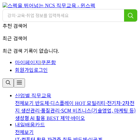
추천 검색어
최근 검색어
최근 검색 기록이 없습니다.
마이페이지
|
쿠폰함
회원가입
로그인
산업별 직무교육
전체보기
반도체·디스플레이
모빌리티·전기차·2차전
HOT
지
생산관리·품질관리·SCM
비즈니스(기술영업, 마케팅 등)
생성형 AI 활용
제약·바이오
BEST
내일배움카드
전체보기
IT·컴퓨터 활용
자격증 취득
반도체·이공계