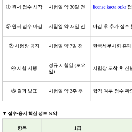
① 원서 접수 시작
시험일 약 30일 전
license.kacta.or.kr
접
② 원서 접수 마감
시험일 약 22일 전
마감 후 추가 접수
③ 시험장 공지
시험일 약 7일 전
한국세무사회 홈페
정규 시험일 (토요
④ 시험 시행
시험장 도착 후 신
일)
⑤ 결과 발표
시험일 약 2주 후
합격 여부·점수 확
▼
접수·응시 핵심 정보 요약
항목
1
급