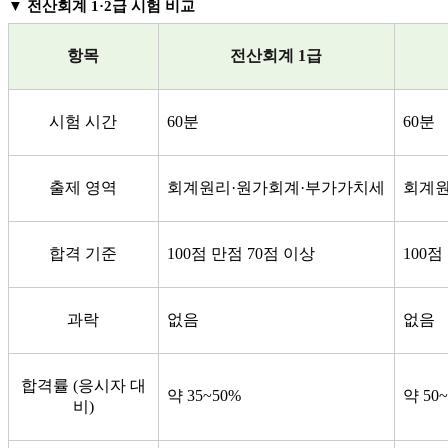
▼
전산회계 1·2급 시험 비교
항목
전산회계 1급
시험 시간
60분
60분
출제 영역
회계원리·원가회계·부가가치세
회계원
합격 기준
100점 만점 70점 이상
100점
과락
없음
없음
합격률 (응시자 대
약 35~50%
약 50
비)