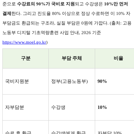
준으로
수강료의
90%
가 국비로 지원
되고 수강생은
10%
만 먼저
결제
한다
.
그리고 진도율
80%
이상으로 정상 수료하면 이
10%
자
부담금도 환급되는 구조라
,
실질 부담은
0
원에 가깝다
. (
출처
:
고용
노동부 디지털 기초역량훈련 사업 안내
, 2026
기준
https://www.moel.go.kr
)
구분
부담 주체
비율
국비지원분
정부
(
고용노동부
)
90%
자부담분
수강생
10%
수료 후 환급
수강생에게 환급
자부담
10%