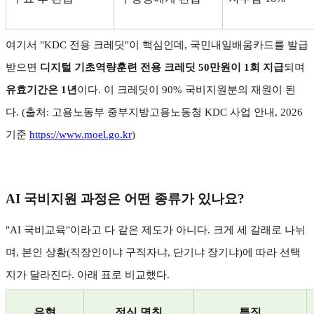
여기서
"KDC
전용 크레딧
"
이 핵심인데
,
국민내일배움카드를 발급
받으면
디지털 기초역량훈련 전용 크레딧
50
만원이
1
회 지급
되며
유효기간은
1
년
이다
.
이 크레딧이
90%
국비지원분의 재원이 된
다
. (
출처
:
고용노동부 중부지방고용노동청
KDC
사업 안내
, 2026
기준
https://www.moel.go.kr
)
AI
국비지원 과정은 어떤 종류가 있나요
?
"AI
국비교육
"
이라고 다 같은 제도가 아니다
.
크게 세 갈래로 나뉘
며
,
본인 상황
(
직장인이냐 구직자냐
,
단기냐 장기냐
)
에 따라 선택
지가 달라진다
.
아래 표로 비교했다
.
유형
정식 명칭
특징