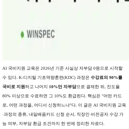
AI
국비지원 교육은
2026
년 기준 사실상 자부담
0
원으로 시작할
수 있다
. K-
디지털 기초역량훈련
(KDC)
과정은
수강료의
90%
를
국비로 지원
하고 나머지
10%
만 자부담
으로 결제한 뒤
,
진도율
80%
이상으로 수료하면 그
10%
도 환급된다
.
핵심은
"
어떤 카드
로
,
어떤 과정을
,
어디서 신청하느냐
"
다
.
이 글은
AI
국비지원 교육
·
과정의 종류
,
내일배움카드 신청 순서
,
직장인
·
비전공자 수강 가
능 여부
,
자부담 환급 조건까지 한 번에 정리한 자료다
.