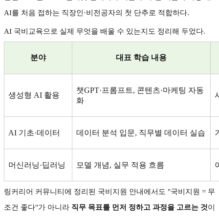
AI
를 처음 접하는 직장인
·
비전공자의 첫 단추로 적합하다
.
AI
국비교육으로 실제 무엇을 배울 수 있는지도 정리해 두었다
.
분야
대표 학습 내용
챗
GPT·
프롬프트
,
콘텐츠
·
마케팅 자동
생성형
AI
활용
화
AI
기초
·
데이터
데이터 분석 입문
,
직무별 데이터 실습
머신러닝
·
딥러닝
모델 개념
,
실무 적용 흐름
링커리어 커뮤니티에 정리된 국비지원 안내에서도
"
국비지원
=
무
조건 좋다
"
가 아니라
직무 목표를 먼저 정하고 과정을 고르는 것
이