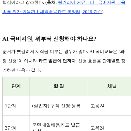
핵심이라고 강조한다
. (
출처
:
링커리어
커뮤니티 -
국비지원
교육
종류
뭐가
있을까｜내일배움카드
총정리, 2026
기준
)
AI
국비지원
,
뭐부터 신청해야 하나요
?
순서가 헷갈려서 시작을 미루는 경우가 많다
. AI
국비교육은
"
과
정 신청
"
이 아니라
카드 발급이 먼저
다
.
신청 흐름을 단계별로 정
리하면 다음과 같다
.
단계
할 일
채널
1
단계
(
실업자
)
구직 신청 등록
고용
24
국민내일배움카드 발급
2
단계
고용
24