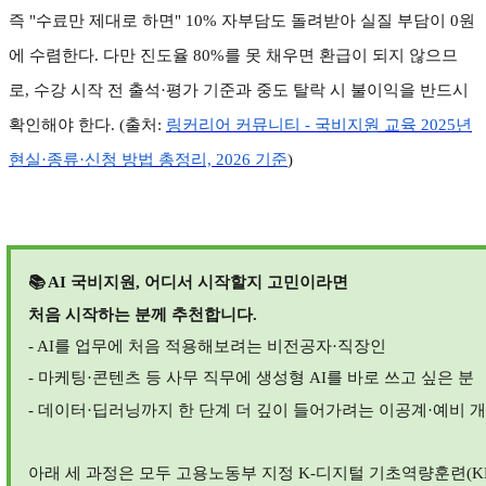
즉
"
수료만 제대로 하면
" 10%
자부담도 돌려받아 실질 부담이
0
원
에 수렴한다
.
다만 진도율
80%
를 못 채우면 환급이 되지 않으므
로
,
수강 시작 전 출석
·
평가 기준과 중도 탈락 시 불이익을 반드시
확인해야 한다
. (
출처
:
링커리어
커뮤니티 -
국비지원
교육 2025
년
현실·
종류·
신청
방법
총정리, 2026
기준
)
📚 AI
국비지원
,
어디서 시작할지 고민이라면
처음 시작하는 분께 추천합니다.
- AI
를 업무에 처음 적용해보려는 비전공자
·
직장인
- 마케팅
·
콘텐츠 등 사무 직무에 생성형
AI
를 바로 쓰고 싶은 분
- 데이터
·
딥러닝까지 한 단계 더 깊이 들어가려는 이공계
·
예비 
아래 세 과정은 모두 고용노동부 지정
K-
디지털 기초역량훈련
(