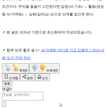
조건이다
.
무엇을 들을지 고민된다면 입문
(AI
기초
) →
활용
(
생성
형
AI
마케팅
) →
심화
(
딥러닝
)
순으로 단계를 잡으면 된다
.
📌
본 글은
2026
년 기준으로 최신화하여 작성되었습니다
.
📌
함께 보면 좋은 글
👉
AI
마케팅
어디로
가고
있을까｜2026
사
례·
도구·
전망
정리
추천
0
비추천
0
스크랩
공유
신고
목록
댓글
0