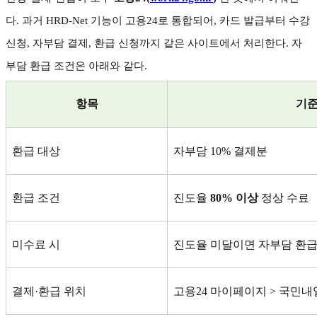
다
.
과거
HRD-Net
기능이 고용
24
로 통합되어
,
카드 발급부터 수강
신청
,
자부담 결제
,
환급 신청까지 같은 사이트에서 처리한다
.
자
부담 환급 조건은 아래와 같다
.
항목
기
환급 대상
자부담
10%
결제분
환급 조건
진도율
80%
이상
정상 수료
미수료 시
진도율 미달이면 자부담 환급
결제
·
환급 위치
고용
24
마이페이지
>
국민내