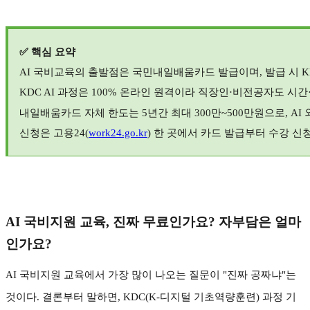
✅
핵심 요약
AI
국비교육의 출발점은 국민내일배움카드 발급이며
,
발급 시
K
KDC AI
과정은
100%
온라인 원격이라 직장인
·
비전공자도 시간
내일배움카드 자체 한도는
5
년간 최대
300
만
~500
만원으로
, AI
신청은 고용
24(
work24.go.kr
)
한 곳에서 카드 발급부터 수강 신
AI
국비지원 교육
,
진짜 무료인가요
?
자부담은 얼마
인가요
?
AI
국비지원 교육에서 가장 많이 나오는 질문이
"
진짜 공짜냐
"
는
것이다
.
결론부터 말하면
, KDC(K-
디지털 기초역량훈련
)
과정 기