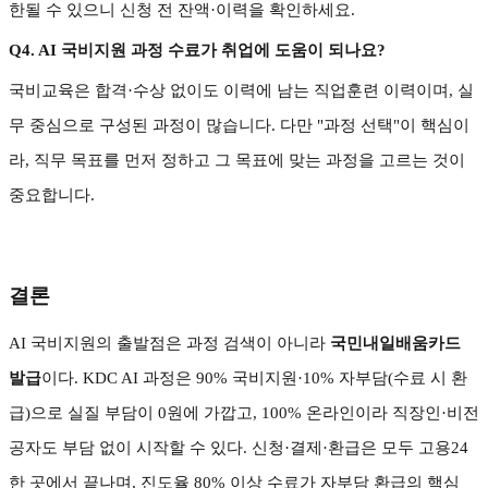
한될 수 있으니 신청 전 잔액
·
이력을 확인하세요
.
Q4. AI
국비지원 과정 수료가 취업에 도움이 되나요
?
국비교육은 합격
·
수상 없이도 이력에 남는 직업훈련 이력이며
,
실
무 중심으로 구성된 과정이 많습니다
.
다만
"
과정 선택
"
이 핵심이
라
,
직무 목표를 먼저 정하고 그 목표에 맞는 과정을 고르는 것이
중요합니다
.
결론
AI
국비지원의 출발점은 과정 검색이 아니라
국민내일배움카드
발급
이다
. KDC AI
과정은
90%
국비지원
·10%
자부담
(
수료 시 환
급
)
으로 실질 부담이
0
원에 가깝고
, 100%
온라인이라 직장인
·
비전
공자도 부담 없이 시작할 수 있다
.
신청
·
결제
·
환급은 모두 고용
24
한 곳에서 끝나며
,
진도율
80%
이상 수료가 자부담 환급의 핵심