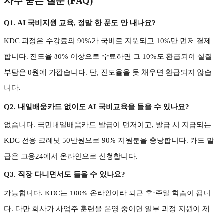
자주 묻는 질문
(FAQ)
Q1. AI
국비지원 교육
,
정말 한 푼도 안 내나요
?
KDC
과정은 수강료의
90%
가 국비로 지원되고
10%
만 먼저 결제
합니다
.
진도율
80%
이상으로 수료하면 그
10%
도 환급되어 실질
부담은
0
원에 가깝습니다
.
단
,
진도율을 못 채우면 환급되지 않습
니다
.
Q2.
내일배움카드 없이도
AI
국비교육을 들을 수 있나요
?
없습니다
.
국민내일배움카드 발급이 먼저이고
,
발급 시 지급되는
KDC
전용 크레딧
50
만원으로
90%
지원분을 충당합니다
.
카드 발
급은 고용
24
에서 온라인으로 신청합니다
.
Q3.
직장 다니면서도 들을 수 있나요
?
가능합니다
. KDC
는
100%
온라인이라 퇴근 후
·
주말 학습이 됩니
다
.
다만 회사가 사업주 훈련을 운영 중이면 일부 과정 지원이 제