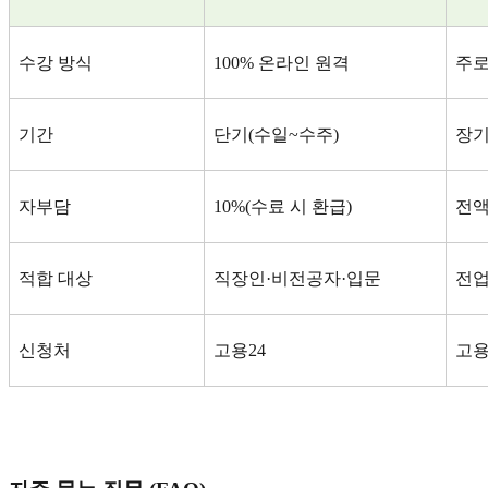
수강 방식
100%
온라인 원격
주로
기간
단기
(
수일
~
수주
)
장
자부담
10%(
수료 시 환급
)
전액
적합 대상
직장인
·
비전공자
·
입문
전업
신청처
고용
24
고