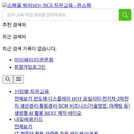
추천 검색어
최근 검색어
최근 검색 기록이 없습니다.
마이페이지
|
쿠폰함
회원가입
로그인
산업별 직무교육
전체보기
반도체·디스플레이
모빌리티·전기차·2차전
HOT
지
생산관리·품질관리·SCM
비즈니스(기술영업, 마케팅 등)
생성형 AI 활용
제약·바이오
BEST
내일배움카드
전체보기
IT·컴퓨터 활용
자격증 취득
반도체·이공계