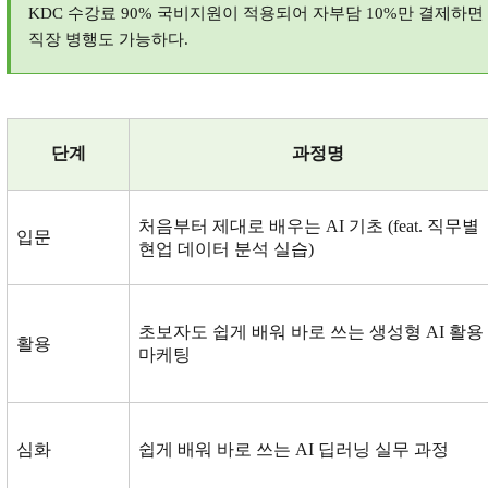
KDC
수강료
90%
국비지원이 적용되어 자부담
10%
만 결제하면
직장 병행도 가능하다
.
단계
과정명
처음부터 제대로 배우는
AI
기초
(feat.
직무별
입문
현업 데이터 분석 실습
)
초보자도 쉽게 배워 바로 쓰는 생성형
AI
활용
활용
마케팅
심화
쉽게 배워 바로 쓰는
AI
딥러닝 실무 과정