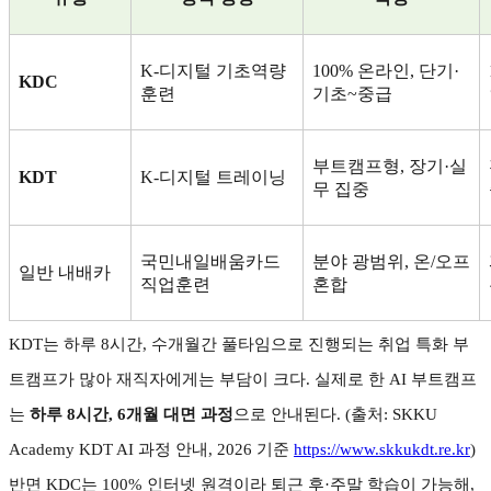
K-
디지털 기초역량
100%
온라인
,
단기
·
KDC
훈련
기초
~
중급
부트캠프형
,
장기
·
실
KDT
K-
디지털 트레이닝
무 집중
국민내일배움카드
분야 광범위
,
온
/
오프
일반 내배카
직업훈련
혼합
KDT
는 하루
8
시간
,
수개월간 풀타임으로 진행되는 취업 특화 부
트캠프가 많아 재직자에게는 부담이 크다
.
실제로 한
AI
부트캠프
는
하루
8
시간
, 6
개월 대면 과정
으로 안내된다
. (
출처
: SKKU
Academy KDT AI
과정 안내
, 2026
기준
https://www.skkukdt.re.kr
)
반면
KDC
는
100%
인터넷 원격이라 퇴근 후
·
주말 학습이 가능해
,