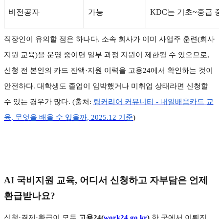
비전공자
가능
KDC
는 기초
~
중급 
직장인이 유의할 점은 하나다
.
소속 회사가 이미 사업주 훈련
(
회사
지원 교육
)
을 운영 중이면 일부 과정 지원이 제한될 수 있으므로
,
신청 전 본인의 카드 잔액
·
지원 이력을 고용
24
에서 확인하는 것이
안전하다
.
대학생도 졸업이 임박했거나 미취업 상태라면 신청할
수 있는 경우가 많다
. (
출처
:
링커리어
커뮤니티 -
내일배움카드
교
육,
무엇을
배울
수
있을까, 2025.12
기준
)
AI
국비지원 교육
,
어디서 신청하고 자부담은 언제
환급받나요
?
신청
·
결제
·
환급이 모두
고용
24(
work24.go.kr
)
한 곳에서 이뤄진