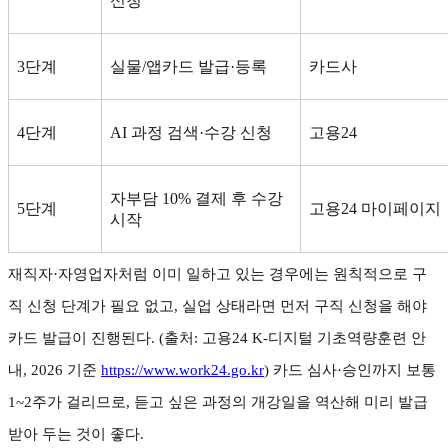
신청
3
단계
실물
/
앱카드 발급
·
등록
카드사
4
단계
AI
과정 검색
·
수강 신청
고용
24
자부담
10%
결제 후 수강
5
단계
고용
24
마이페이지
시작
재직자
·
자영업자처럼 이미 일하고 있는 경우에는 원칙적으로 구
직 신청 단계가 필요 없고
,
실업 상태라면 먼저 구직 신청을 해야
카드 발급이 진행된다
. (
출처
:
고용
24 K-
디지털 기초역량훈련 안
내
, 2026
기준
https://www.work24.go.kr
)
카드 심사
·
승인까지 보통
1~2
주가 걸리므로
,
듣고 싶은 과정의 개강일을 역산해 미리 발급
받아 두는 것이 좋다
.