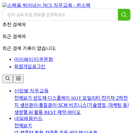
추천 검색어
최근 검색어
최근 검색 기록이 없습니다.
마이페이지
|
쿠폰함
회원가입
로그인
산업별 직무교육
전체보기
반도체·디스플레이
모빌리티·전기차·2차전
HOT
지
생산관리·품질관리·SCM
비즈니스(기술영업, 마케팅 등)
생성형 AI 활용
제약·바이오
BEST
내일배움카드
전체보기
IT·컴퓨터 활용
자격증 취득
반도체·이공계