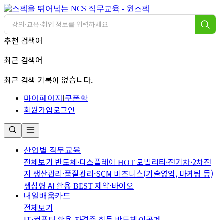
추천 검색어
최근 검색어
최근 검색 기록이 없습니다.
마이페이지
|
쿠폰함
회원가입
로그인
산업별 직무교육
전체보기
반도체·디스플레이
모빌리티·전기차·2차전
HOT
지
생산관리·품질관리·SCM
비즈니스(기술영업, 마케팅 등)
생성형 AI 활용
제약·바이오
BEST
내일배움카드
전체보기
IT·컴퓨터 활용
자격증 취득
반도체·이공계