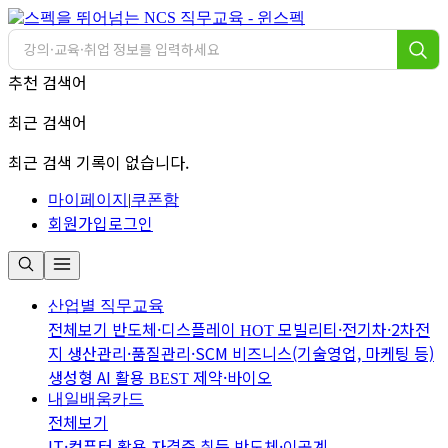
추천 검색어
최근 검색어
최근 검색 기록이 없습니다.
마이페이지
|
쿠폰함
회원가입
로그인
산업별 직무교육
전체보기
반도체·디스플레이
모빌리티·전기차·2차전
HOT
지
생산관리·품질관리·SCM
비즈니스(기술영업, 마케팅 등)
생성형 AI 활용
제약·바이오
BEST
내일배움카드
전체보기
IT·컴퓨터 활용
자격증 취득
반도체·이공계