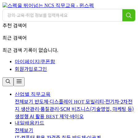
추천 검색어
최근 검색어
최근 검색 기록이 없습니다.
마이페이지
|
쿠폰함
회원가입
로그인
산업별 직무교육
전체보기
반도체·디스플레이
모빌리티·전기차·2차전
HOT
지
생산관리·품질관리·SCM
비즈니스(기술영업, 마케팅 등)
생성형 AI 활용
제약·바이오
BEST
내일배움카드
전체보기
IT·컴퓨터 활용
자격증 취득
반도체·이공계