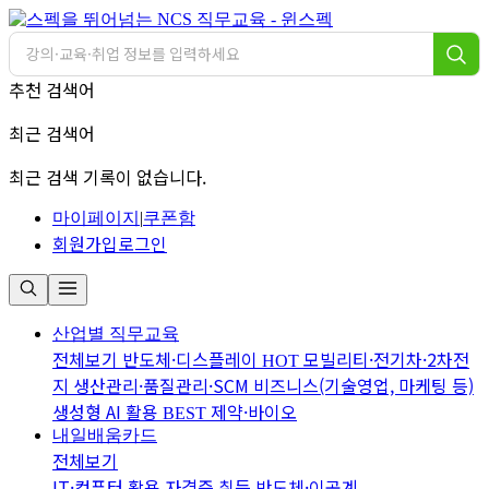
추천 검색어
최근 검색어
최근 검색 기록이 없습니다.
마이페이지
|
쿠폰함
회원가입
로그인
산업별 직무교육
전체보기
반도체·디스플레이
모빌리티·전기차·2차전
HOT
지
생산관리·품질관리·SCM
비즈니스(기술영업, 마케팅 등)
생성형 AI 활용
제약·바이오
BEST
내일배움카드
전체보기
IT·컴퓨터 활용
자격증 취득
반도체·이공계