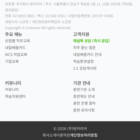
상호명: 주식회사 링커리어 / 주소: 서울특별시 강남구 역삼로 3길 11, 10층 1003호 (역삼동, 
광성빌딩)

전화: 02-6953-3893 / 팩스: 02-556-5761 / 사업자등록번호: 105-87-57696

대표이사: 노은돈 / 개인정보관리책임자: 노은돈

Copyright © Linkareer All rights reserved.
주요 메뉴
고객지원
산업별 직무교육
채널톡 상담 (즉시 응답)
내일배움카드
자주 묻는 질문
NCS 직업교육
내일배움카드 안내
기업교육
학습환경설정
1:1 상담게시판
커뮤니티
기관 안내
커뮤니티
훈련기관 소개
학습지원센터
훈련제도 안내
훈련 진행 절차
훈련 유의사항
©
2026
(주)링커리어
회사소개
이용약관
개인정보처리방침