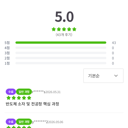
5.0
(
43
개 후기
)
5
점
43
4
점
0
3
점
0
2
점
0
1
점
0
기본순
r******s
수료
일반 과정
2026.05.31
반도체 소자 및 전공정 핵심 과정
y*******2
수료
일반 과정
2026.05.06