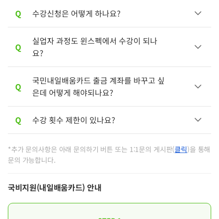
Q
수강신청은 어떻게 하나요?
실업자 과정도 윈스펙에서 수강이 되나
A
최우선적으로 내일배움카드를 발급 받으셔
Q
요?
야합니다.
실물 카드를 받으신 이후 고용24 수강신청과
윈스펙 수강신청 및 결제까지 진행이 필요합
국민내일배움카드 출금 계좌를 바꾸고 싶
A
내일배움카드 과정은
만 수강
근로자(재직자)
Q
니다.
은데 어떻게 해야되나요?
가능합니다.
다만,
K디지털 기초역량훈련
과
과정
일반과정
▶ 신청 안내 페이지 참고하고 카드발급 안내 받기
은 실업자 수강도 가능합니다.
Q
수강 횟수 제한이 있나요?
A
기존 카드에서 계좌 변경은 불가하며, 내일배
움카드를 새로 발급 받으셔야 합니다.
A
강의 횟수 제한 없이 지원 한도 내에서 수강
*추가 문의사항은 아래 문의하기 버튼 또는 1:1문의 게시판(
클릭
)을 통해
1:1문의 게시판
문의 가능합니다.
신청이 가능합니다.
자세한 내용은 아래 규정 변경 사항을 참고해
주시기 바랍니다.
국비지원(내일배움카드) 안내
■ 규정 변경 사항 (2022.07.14. 적용)