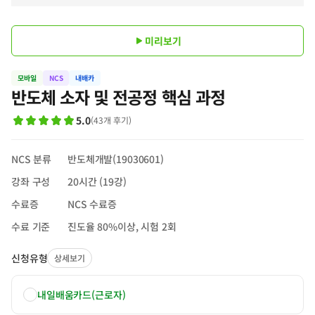
미리보기
모바일
NCS
내배카
반도체 소자 및 전공정 핵심 과정
5.0
(
43
개 후기
)
NCS 분류
반도체개발(19030601)
강좌 구성
20시간 (19강)
수료증
NCS 수료증
수료 기준
진도율 80%이상, 시험 2회
신청유형
상세보기
내일배움카드(근로자)