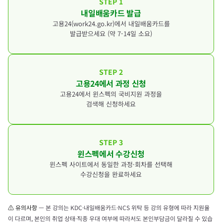
STEP 1
- 기존: 카드 발급일로부터 연간 훈련 수강 5
내일배움카드 발급
회, 동일 직종 훈련과정 3회 제한
고용24(work24.go.kr)에서 내일배움카드를
- 변경: 강의 횟수 제한 없이 지원 한도 내 수
발급받으세요 (약 7-14일 소요)
강 신청 가능
※ 변경된 규정과 관련된 문의사항은 거주 지
STEP 2
역 고용센터로 문의해 주시기 바랍니다.
고용24에서 과정 신청
고용24에서 윈스펙의 국비지원 과정을
다만,
동일 과정은 수료 여부와 관계없이 재수강이
검색해 신청하세요
될 수 있으니 유의해 주시기 바랍니다.
제한
STEP 3
윈스펙에서 수강신청
윈스펙 사이트에서 동일한 과정·회차를 선택해
수강신청을 완료하세요
⚠ 유의사항
— 본 강의는 KDC·내일배움카드·NCS 위탁 등 강의 유형에 따라 지원율
이 다르며, 본인의 취업 상태·직종 우대 여부에 따라서도 본인부담금이 달라질 수 있습