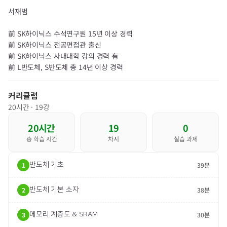
서재범
前 SK하이닉스 수석연구원 15년 이상 경력
前 SK하이닉스 전공면접관 출신
前 SK하이닉스 사내대학 강의 경력 有
前 L반도체, S반도체 총 14년 이상 경력​
커리큘럼
20
시간 ·
19
강
20
시간
19
0
총 학습 시간
차시
실습 과제
1
반도체 기초
39분
2
반도체 기본 소자
38분
3
메모리 계층도 & SRAM
30분