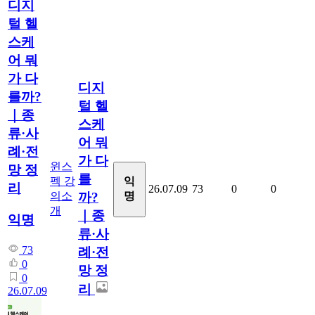
디지
털 헬
스케
어 뭐
가 다
디지
를까?
털 헬
｜종
스케
류·사
어 뭐
례·전
가 다
윈스
망 정
를
펙 강
익
리
26.07.09
73
0
0
의소
명
까?
개
｜종
익명
류·사
73
례·전
0
망 정
0
리
26.07.09