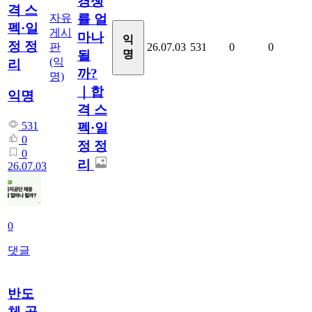
경쟁
격 스
자유
률 얼
펙·일
게시
마나
익
정 정
판
26.07.03
531
0
0
명
될
(익
리
까?
명)
｜합
익명
격 스
531
펙·일
0
정 정
0
리
26.07.03
0
댓글
반도
체 공