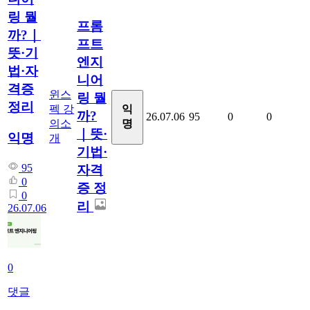
링 뭘
프롬
까?｜
프트
뜻·기
엔지
법·자
니어
격증
윈스
링 뭘
정리
펙 강
익
까?
26.07.06
95
0
0
의소
명
｜뜻·
익명
개
기법·
95
자격
0
증 정
0
리
26.07.06
0
댓글