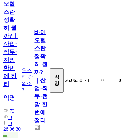
오헬
스란
정확
히 뭘
바이
까?｜
오헬
산업·
스란
직무·
정확
전망
히 뭘
한번
윈스
까?
에 정
펙 강
익
｜산
26.06.30
73
0
0
의소
명
리
업·직
개
무·전
익명
망 한
73
번에
0
정리
0
26.06.30