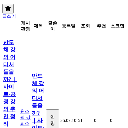
글쓰기
게시
글쓴
제목
등록일
조회
추천
스크랩
판명
이
반도
체 강
의 어
디서
들을
반도
까?｜
체 강
사이
의 어
트·공
디서
정 강
들을
의 추
윈스
까?
천 정
펙 강
익
｜사
26.07.10
51
0
0
의소
명
리
이트·