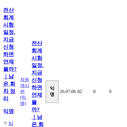
전산
회계
시험
일정,
지금
전산
신청
회계
하면
시험
언제
일정,
볼까?
지금
｜남
자유
신청
은 회
게시
하면
익
차 정
판
26.07.06
82
0
0
명
언제
(익
리
볼
명)
까?
익명
｜남
82
은 회