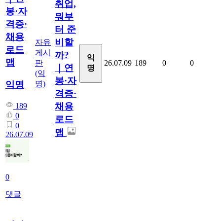
취업,
봉·자
뭐부
격증·
터 준
채용
비할
자유
로드
게시
까?
익
맵
판
26.07.09
189
0
0
｜연
명
(익
봉·자
명)
익명
격증·
채용
189
0
로드
0
맵
26.07.09
0
댓글