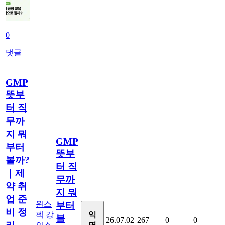
0
댓글
GMP
뜻부
터 직
무까
지 뭐
GMP
부터
뜻부
볼까?
터 직
｜제
무까
약 취
지 뭐
업 준
윈스
부터
비 정
펙 강
익
볼
26.07.02
267
0
0