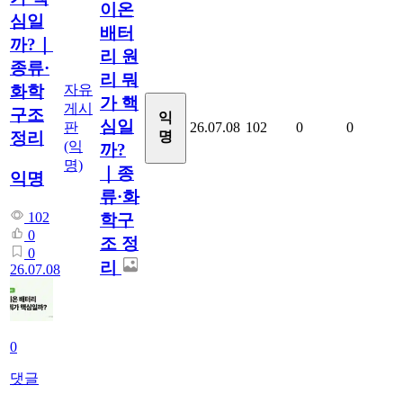
이온
심일
배터
까?｜
리 원
종류·
리 뭐
자유
화학
가 핵
게시
구조
익
심일
판
26.07.08
102
0
0
명
정리
(익
까?
명)
｜종
익명
류·화
102
학구
0
조 정
0
리
26.07.08
0
댓글