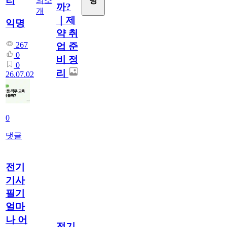
리
의소
명
까?
개
｜제
익명
약 취
267
업 준
0
비 정
0
리
26.07.02
0
댓글
전기
기사
필기
얼마
나 어
전기