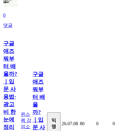
0
댓글
구글
애즈
뭐부
터 배
울까?
구글
｜입
애즈
문 사
뭐부
용법·
터 배
광고
울
비 한
까?
윈스
눈에
｜입
펙 강
익
26.07.08
80
0
0
의소
명
정리
문 사