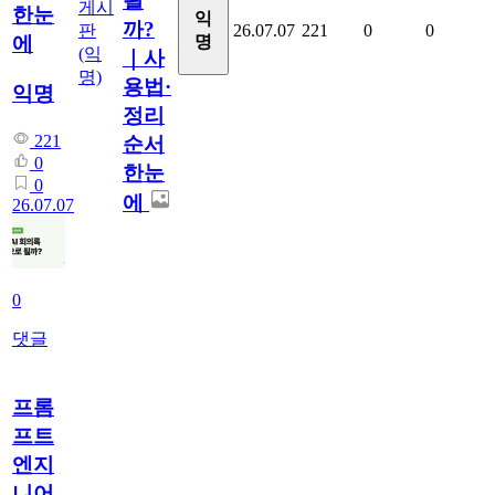
될
게시
한눈
익
까?
판
26.07.07
221
0
0
명
에
(익
｜사
명)
용법·
익명
정리
221
순서
0
한눈
0
에
26.07.07
0
댓글
프롬
프트
엔지
니어