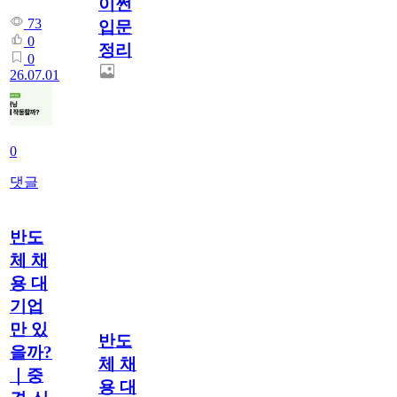
이썬
73
입문
0
정리
0
26.07.01
0
댓글
반도
체 채
용 대
기업
만 있
반도
을까?
체 채
｜중
용 대