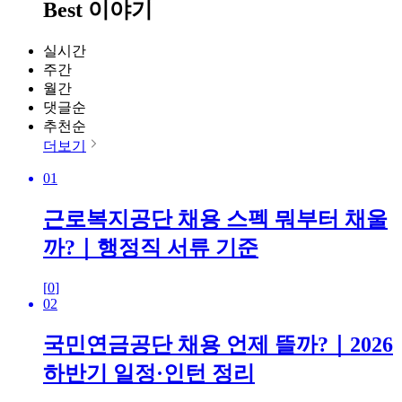
Best 이야기
실시간
주간
월간
댓글순
추천순
더보기
01
근로복지공단 채용 스펙 뭐부터 채울
까?｜행정직 서류 기준
[
0
]
02
국민연금공단 채용 언제 뜰까?｜2026
하반기 일정·인턴 정리