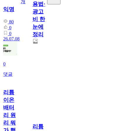
개
용법·
익명
광고
비 한
80
눈에
0
0
정리
26.07.08
0
댓글
리튬
이온
배터
리 원
리 뭐
리튬
가 핵