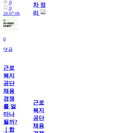
0
차 정
0
리
26.07.06
0
댓글
근로
복지
공단
채용
경쟁
근로
률 얼
복지
마나
공단
될까?
채용
｜합