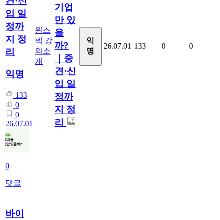
견·신
기업
입 일
만 있
정까
윈스
을
지 정
펙 강
익
까?
26.07.01
133
0
0
의소
명
리
｜중
개
견·신
익명
입 일
133
정까
0
지 정
0
리
26.07.01
0
댓글
바이