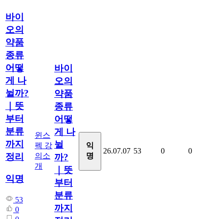
바이
오의
약품
종류
어떻
바이
게 나
오의
뉠까?
약품
｜뜻
종류
부터
어떻
분류
게 나
윈스
까지
뉠
펙 강
익
26.07.07
53
0
0
의소
명
정리
까?
개
｜뜻
익명
부터
분류
53
까지
0