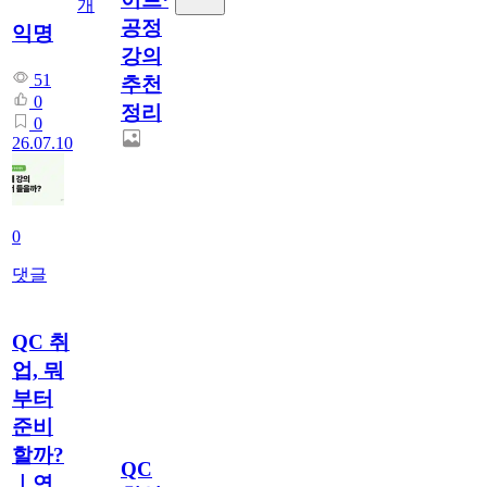
개
공정
익명
강의
51
추천
0
정리
0
26.07.10
0
댓글
QC 취
업, 뭐
부터
준비
할까?
QC
｜연