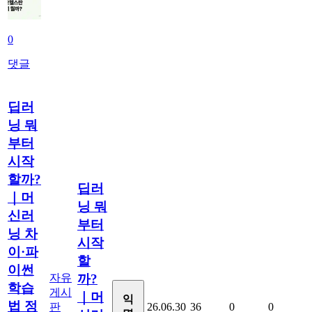
0
댓글
딥러
닝 뭐
부터
시작
할까?
딥러
｜머
닝 뭐
신러
부터
닝 차
시작
이·파
할
이썬
자유
까?
학습
게시
｜머
익
법 정
판
26.06.30
36
0
0