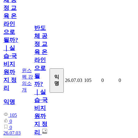
정 교
육 온
라인
반도
으로
체 공
될까?
정 교
｜실
육 온
습·국
라인
비지
으로
윈스
원까
될
펙 강
익
지 정
26.07.03
105
0
0
의소
명
까?
리
개
｜실
습·국
익명
비지
105
원까
0
지 정
0
리
26.07.03