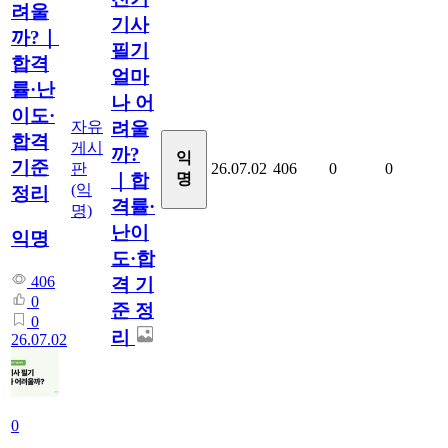
려울
기사
까?｜
필기
합격
얼마
률·난
나 어
이도·
자유
려울
합격
게시
까?
익
기준
판
26.07.02
406
0
0
명
｜합
(익
정리
격률·
명)
난이
익명
도·합
406
격 기
0
준 정
0
리
26.07.02
0