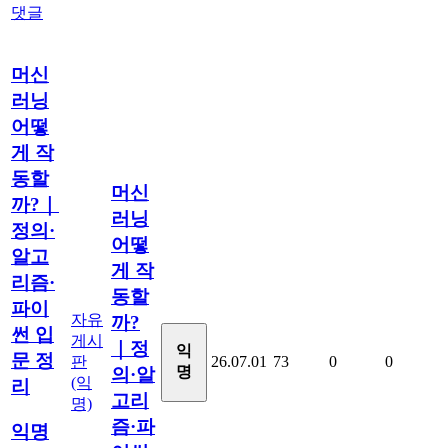
댓글
머신
러닝
어떻
게 작
동할
머신
까?｜
러닝
정의·
어떻
알고
게 작
리즘·
동할
파이
자유
까?
썬 입
게시
｜정
익
문 정
판
26.07.01
73
0
0
명
의·알
(익
리
고리
명)
즘·파
익명