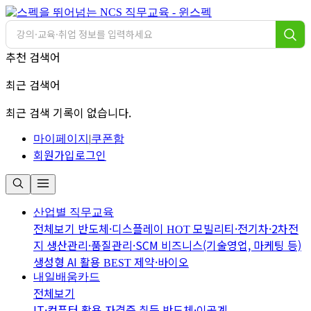
추천 검색어
최근 검색어
최근 검색 기록이 없습니다.
마이페이지
|
쿠폰함
회원가입
로그인
산업별 직무교육
전체보기
반도체·디스플레이
모빌리티·전기차·2차전
HOT
지
생산관리·품질관리·SCM
비즈니스(기술영업, 마케팅 등)
생성형 AI 활용
제약·바이오
BEST
내일배움카드
전체보기
IT·컴퓨터 활용
자격증 취득
반도체·이공계