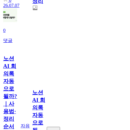
0
정리
26.07.07
0
댓글
노션
AI 회
의록
자동
으로
노션
될까?
AI 회
｜사
의록
용법·
자동
정리
으로
자유
순서