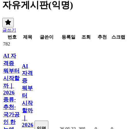
자유게시판(익명)
글쓰기
번호
제목
글쓴이
등록일
조회
추천
스크랩
782
AI 자
격증
AI
뭐부터
자격
시작할
증
까｜
뭐부
2026
터
종류·
시작
추천·
할까
국가공
｜
인 한
2026
익명
26.05.22
395
0
0