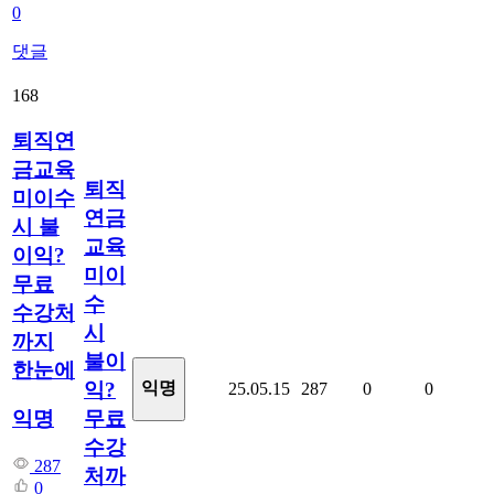
0
댓글
168
퇴직연
금교육
퇴직
미이수
연금
시 불
교육
이익?
미이
무료
수
수강처
시
까지
불이
한눈에
익?
익명
25.05.15
287
0
0
무료
익명
수강
287
처까
0