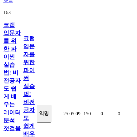
댓글
163
코랩
입문자
코랩
를 위
입문
한 파
자를
이썬
위한
실습
파이
법! 비
썬
전공자
실습
도 쉽
법!
게 배
비전
우는
공자
데이터
익명
25.05.09
150
0
0
도
분석
쉽게
첫걸음
배우