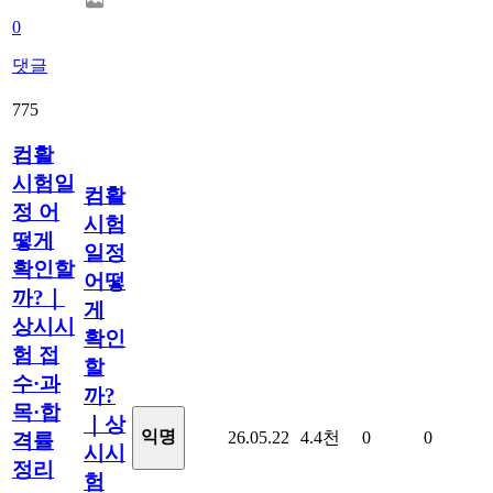
0
댓글
775
컴활
시험일
컴활
정 어
시험
떻게
일정
확인할
어떻
까?｜
게
상시시
확인
험 접
할
수·과
까?
목·합
｜상
익명
26.05.22
4.4천
0
0
격률
시시
정리
험