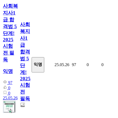
사회복
지사1
급 합
사회
격법 5
복지
단계!
사1
2025
급
시험
합격
전 필
법 5
독
익명
25.05.26
97
0
0
단
익명
계!
2025
97
시험
0
전
0
25.05.26
필독