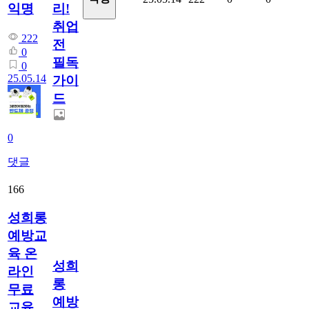
리!
익명
취업
222
전
0
필독
0
25.05.14
가이
드
0
댓글
166
성희롱
예방교
육 온
성희
라인
롱
무료
예방
교육