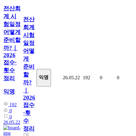
전산회
계 시
전산
험일정
회계
어떻게
시험
준비할
일정
까?｜
어떻
2026
게
접수·
준비
횟수
할
익명
정리
26.05.22
192
0
0
까?
｜
익명
2026
접수
192
0
·횟
0
수
26.05.22
정리