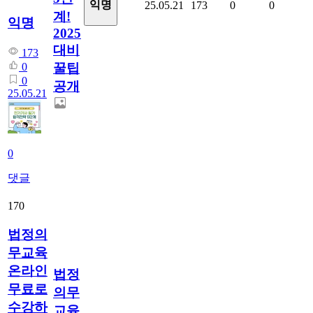
익명
25.05.21
173
0
0
계!
익명
2025
대비
173
꿀팁
0
0
공개
25.05.21
0
댓글
170
법정의
무교육
온라인
법정
무료로
의무
수강하
교육