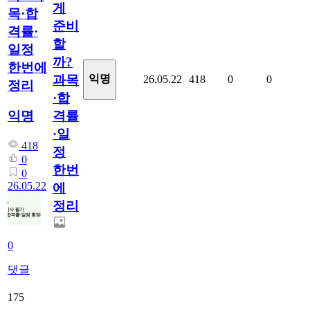
게
목·합
준비
격률·
할
일정
까?
한번에
과목
익명
26.05.22
418
0
0
정리
·합
격률
익명
·일
418
정
0
한번
0
26.05.22
에
정리
0
댓글
175