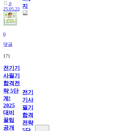
0
지
25.05.23
0
댓글
171
전기기
사필기
합격전
략 5단
전기
계!
기사
2025
필기
대비
합격
꿀팁
전략
공개
5단