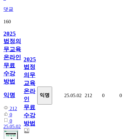
댓글
160
2025
법정의
무교육
온라인
2025
무료
법정
수강
의무
방법
교육
온라
익명
익명
25.05.02
212
0
0
인
무료
212
수강
0
0
방법
25.05.02