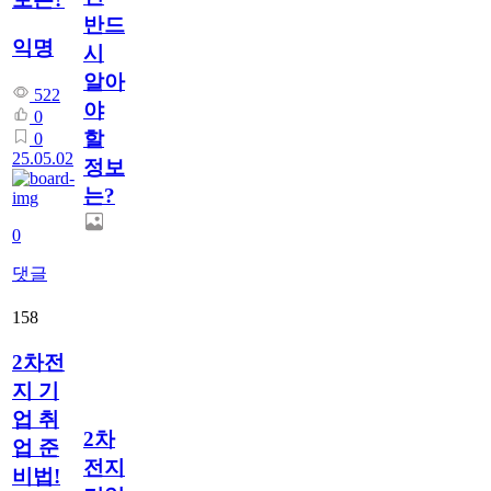
반드
익명
시
알아
522
야
0
할
0
25.05.02
정보
는?
0
댓글
158
2차전
지 기
업 취
2차
업 준
전지
비법!