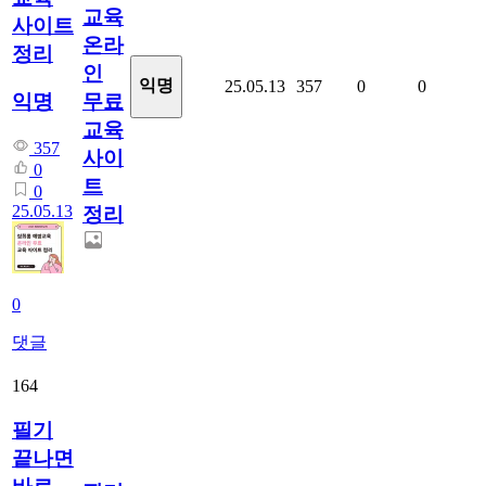
교육
사이트
온라
정리
인
익명
25.05.13
357
0
0
무료
익명
교육
357
사이
0
트
0
25.05.13
정리
0
댓글
164
필기
끝나면