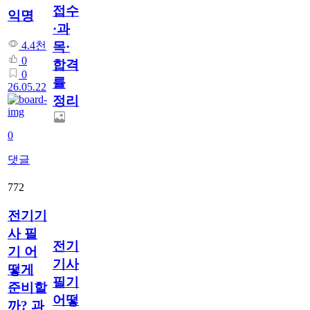
접수
익명
·과
목·
4.4천
0
합격
0
률
26.05.22
정리
0
댓글
772
전기기
사 필
전기
기 어
기사
떻게
필기
준비할
어떻
까? 과