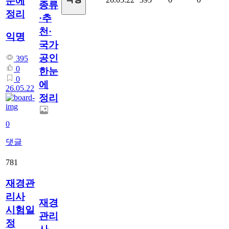
눈에
종류
정리
·추
천·
익명
국가
공인
395
0
한눈
0
에
26.05.22
정리
0
댓글
781
재경관
리사
재경
시험일
관리
정