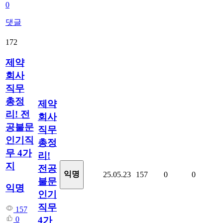
0
댓글
172
제약
회사
직무
총정
제약
리! 전
회사
공불문
직무
인기직
총정
무 4가
리!
지
전공
익명
25.05.23
157
0
0
불문
익명
인기
직무
157
4가
0