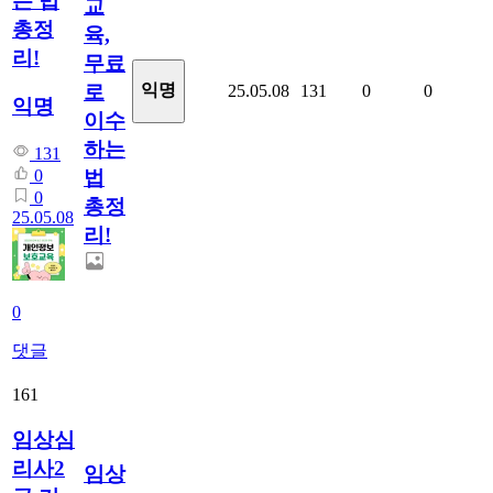
는 법
교
총정
육,
리!
무료
로
익명
25.05.08
131
0
0
익명
이수
하는
131
법
0
0
총정
25.05.08
리!
0
댓글
161
임상심
리사2
임상