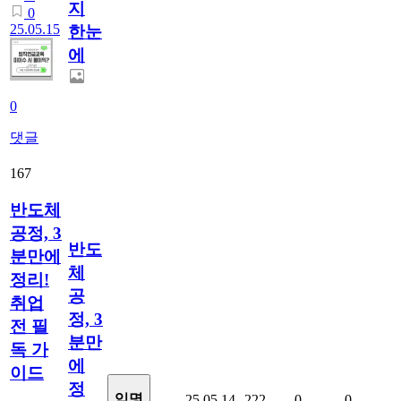
지
0
25.05.15
한눈
에
0
댓글
167
반도체
공정, 3
반도
분만에
체
정리!
공
취업
정, 3
전 필
분만
독 가
에
이드
정
익명
25.05.14
222
0
0