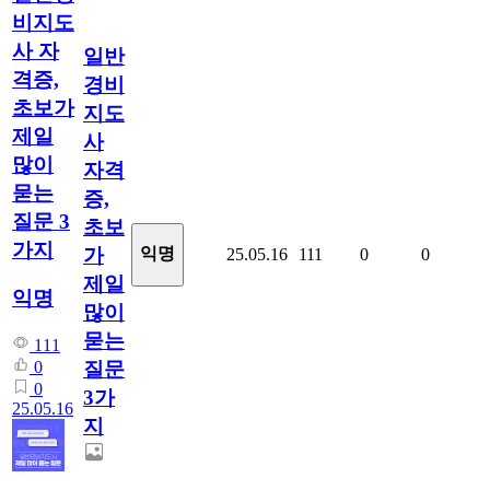
비지도
사 자
일반
격증,
경비
초보가
지도
제일
사
많이
자격
묻는
증,
질문 3
초보
가지
가
익명
25.05.16
111
0
0
제일
익명
많이
묻는
111
질문
0
0
3가
25.05.16
지