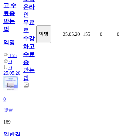
고 수
온라
료증
인
받는
무료
법
로
익명
25.05.20
155
0
0
수강
익명
하고
수료
155
증
0
0
받는
25.05.20
법
0
댓글
169
일반경