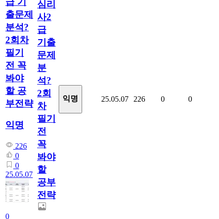
급 기
심리
출문제
사2
분석?
급
2회차
기출
필기
문제
전 꼭
분
봐야
석?
할 공
2회
익명
25.05.07
226
0
0
부전략
차
필기
익명
전
꼭
226
봐야
0
0
할
25.05.07
공부
전략
0