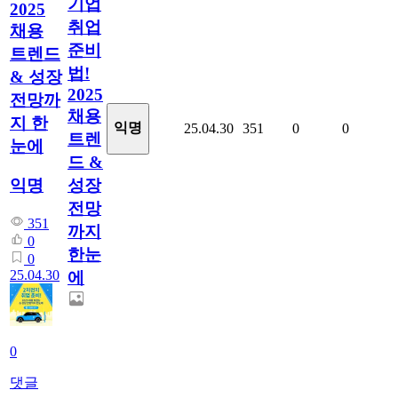
기업
2025
취업
채용
준비
트렌드
법!
& 성장
2025
전망까
채용
지 한
익명
25.04.30
351
0
0
트렌
눈에
드 &
성장
익명
전망
351
까지
0
한눈
0
25.04.30
에
0
댓글