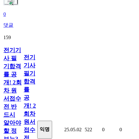
0
댓글
159
전기기
전기
사 필
기사
기합격
필기
률 공
합격
개! 2회
률
차 원
공
서접수
개! 2
전 반
회차
드시
원서
알아야
접수
익명
25.05.02
522
0
0
할 정
전
보는?