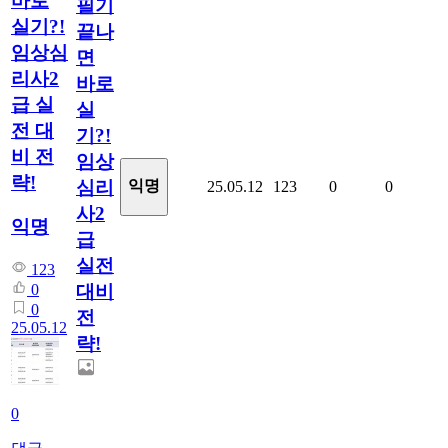
바로
필기
실기?!
끝나
임상심
면
리사2
바로
급 실
실
전 대
기?!
비 전
임상
략!
심리
익명
25.05.12
123
0
0
사2
익명
급
실전
123
대비
0
0
전
25.05.12
략!
0