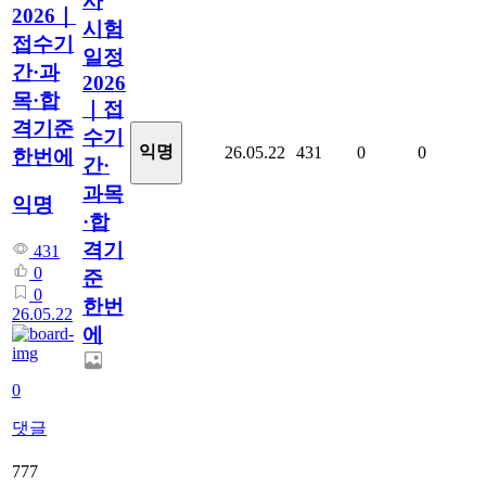
사
2026｜
시험
접수기
일정
간·과
2026
목·합
｜접
격기준
수기
익명
26.05.22
431
0
0
한번에
간·
과목
익명
·합
격기
431
0
준
0
한번
26.05.22
에
0
댓글
777