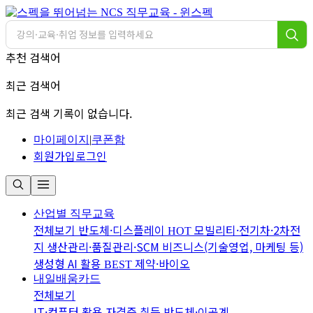
추천 검색어
최근 검색어
최근 검색 기록이 없습니다.
마이페이지
|
쿠폰함
회원가입
로그인
산업별 직무교육
전체보기
반도체·디스플레이
모빌리티·전기차·2차전
HOT
지
생산관리·품질관리·SCM
비즈니스(기술영업, 마케팅 등)
생성형 AI 활용
제약·바이오
BEST
내일배움카드
전체보기
IT·컴퓨터 활용
자격증 취득
반도체·이공계