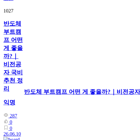
1027
반도체
부트캠
프 어떤
게 좋을
까?｜
비전공
자 국비
추천 정
리
반도체 부트캠프 어떤 게 좋을까?｜비전공자
익명
287
0
0
26.06.10