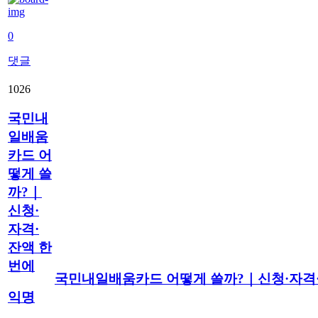
0
댓글
1026
국민내
일배움
카드 어
떻게 쓸
까?｜
신청·
자격·
잔액 한
번에
국민내일배움카드 어떻게 쓸까?｜신청·자격
익명