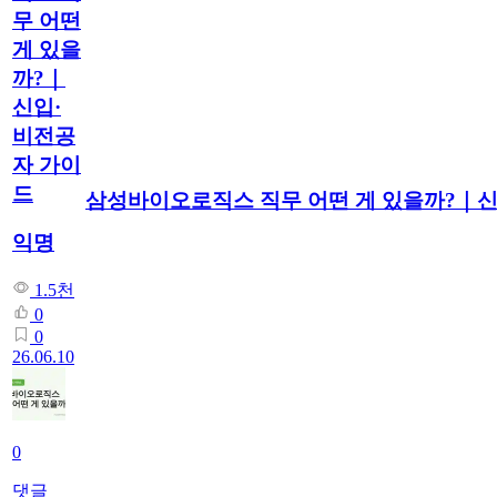
무 어떤
게 있을
까?｜
신입·
비전공
자 가이
드
삼성바이오로직스 직무 어떤 게 있을까?｜
익명
1.5천
0
0
26.06.10
0
댓글