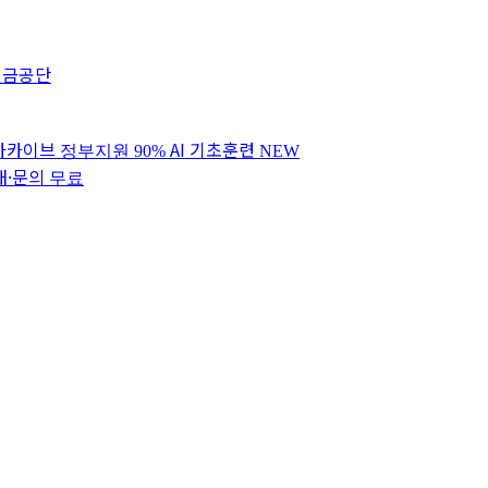
연금공단
 아카이브
AI 기초훈련
정부지원 90%
NEW
내·문의
무료