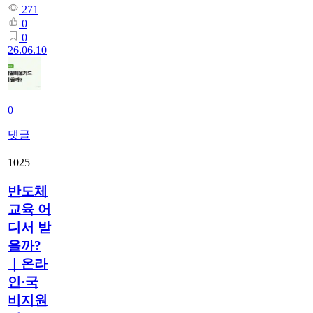
271
0
0
26.06.10
0
댓글
1025
반도체
교육 어
디서 받
을까?
｜온라
인·국
비지원