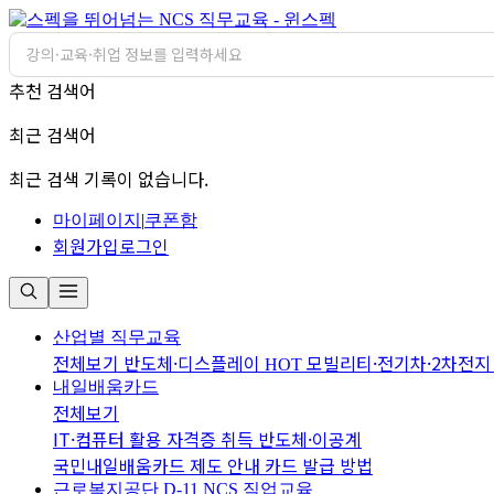
추천 검색어
최근 검색어
최근 검색 기록이 없습니다.
마이페이지
|
쿠폰함
회원가입
로그인
산업별 직무교육
전체보기
반도체·디스플레이
모빌리티·전기차·2차전
HOT
내일배움카드
전체보기
IT·컴퓨터 활용
자격증 취득
반도체·이공계
국민내일배움카드 제도 안내
카드 발급 방법
근로복지공단 D-11
NCS 직업교육