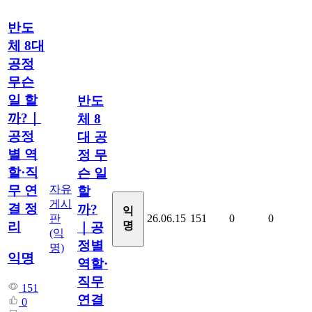
반도
체 8대
공정
무슨
일 할
반도
까?｜
체 8
공정
대 공
별 역
정 무
할·직
슨 일
자유
무 연
할
게시
결 정
까?
익
판
26.06.15
151
0
0
명
리
｜공
(익
정별
명)
익명
역할·
직무
151
연결
0