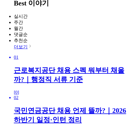
Best 이야기
실시간
주간
월간
댓글순
추천순
더보기
01
근로복지공단 채용 스펙 뭐부터 채울
까?｜행정직 서류 기준
[
0
]
02
국민연금공단 채용 언제 뜰까?｜2026
하반기 일정·인턴 정리