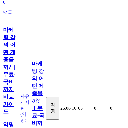
0
댓글
마케
팅 강
의 어
떤 게
좋을
마케
까?｜
팅 강
무료·
의 어
국비
떤 게
까지
좋을
자유
비교
까?
게시
가이
익
｜무
판
26.06.16
65
0
0
명
드
(익
료·국
명)
비까
익명