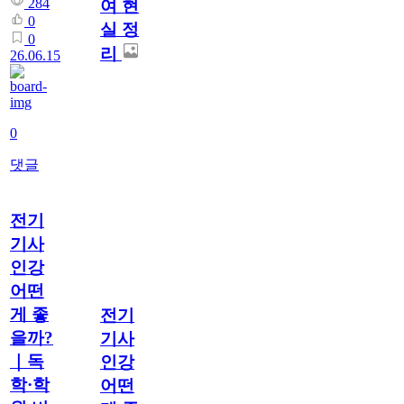
284
여 현
0
실 정
0
리
26.06.15
0
댓글
전기
기사
인강
어떤
게 좋
전기
을까?
기사
｜독
인강
학·학
어떤