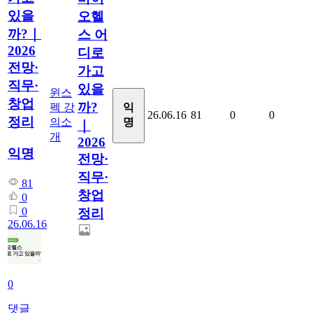
있을
오헬
까?｜
스 어
2026
디로
전망·
가고
직무·
있을
윈스
창업
까?
펙 강
익
26.06.16
81
0
0
정리
의소
명
｜
개
2026
익명
전망·
직무·
81
창업
0
0
정리
26.06.16
0
댓글