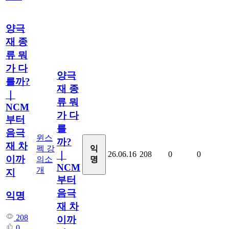
양극
재 종
류 뭐
가 다
양극
를까?
재 종
｜
류 뭐
NCM
가 다
부터
를
음극
윈스
까?
재 차
펙 강
익
26.06.16
208
0
0
｜
이까
의소
명
NCM
개
지
부터
음극
익명
재 차
208
이까
0