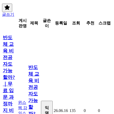
글쓰기
게시
글쓴
제목
등록일
조회
추천
스크랩
판명
이
반도
체 교
육 비
전공
자도
반도
가능
체 교
할까?
육 비
｜무
전공
료 입
자도
문 과
가능
윈스
정까
할
펙 강
익
지 비
26.06.16
135
0
0
의소
명
까?