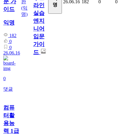
문 가
판
26.06.16
182
0
0
명
라인
(익
이드
실습
명)
엔지
익명
니어
182
입문
0
가이
0
드
26.06.16
0
댓글
컴퓨
터활
용능
력 1급