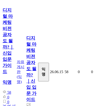
디지
털 마
케팅
비전
공자
디지
도 될
털 마
까?｜
케팅
신입
비전
입문
자유
공자
가이
게시
도 될
익
드
판
26.06.15
58
0
0
명
까?
(익
｜신
명)
익명
입 입
58
문 가
0
이드
0