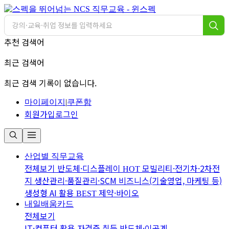
추천 검색어
최근 검색어
최근 검색 기록이 없습니다.
마이페이지
|
쿠폰함
회원가입
로그인
산업별 직무교육
전체보기
반도체·디스플레이
모빌리티·전기차·2차전
HOT
지
생산관리·품질관리·SCM
비즈니스(기술영업, 마케팅 등)
생성형 AI 활용
제약·바이오
BEST
내일배움카드
전체보기
IT·컴퓨터 활용
자격증 취득
반도체·이공계