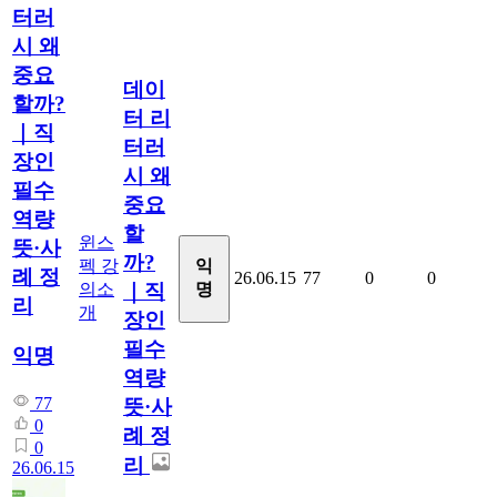
터러
시 왜
중요
데이
할까?
터 리
｜직
터러
장인
시 왜
필수
중요
역량
할
윈스
뜻·사
까?
펙 강
익
례 정
26.06.15
77
0
0
의소
명
｜직
리
개
장인
필수
익명
역량
77
뜻·사
0
례 정
0
리
26.06.15