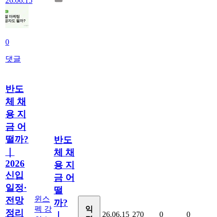
26.06.15
0
댓글
반도
체 채
용 지
금 어
떨까?
반도
｜
체 채
2026
용 지
신입
금 어
일정·
떨
윈스
전망
까?
펙 강
익
정리
26.06.15
270
0
0
｜