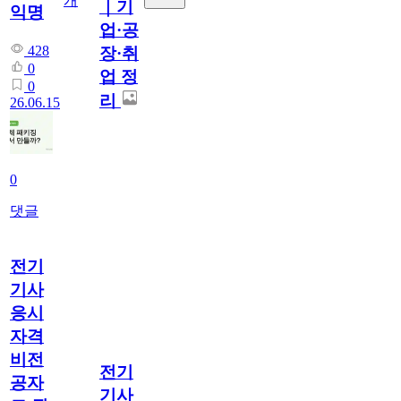
개
｜기
익명
업·공
428
장·취
0
업 정
0
리
26.06.15
0
댓글
전기
기사
응시
자격
비전
전기
공자
기사