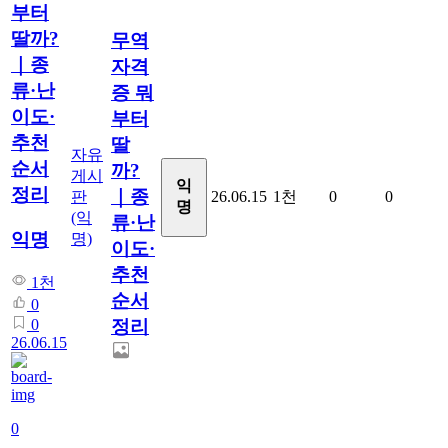
부터
딸까?
무역
｜종
자격
류·난
증 뭐
이도·
부터
추천
딸
자유
순서
까?
게시
익
정리
｜종
판
26.06.15
1천
0
0
명
(익
류·난
익명
명)
이도·
추천
1천
순서
0
0
정리
26.06.15
0