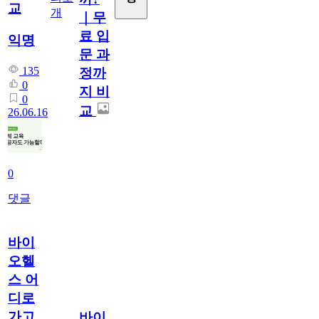
교
개
｜무
료 입
익명
문 과
135
정까
0
지 비
0
교
26.06.16
0
댓글
바이
오헬
스 어
디로
가고
바이