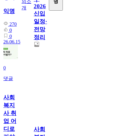
의소
명
2026
개
익명
신입
일정·
270
전망
0
0
정리
26.06.15
0
댓글
사회
복지
사 취
업 어
디로
사회