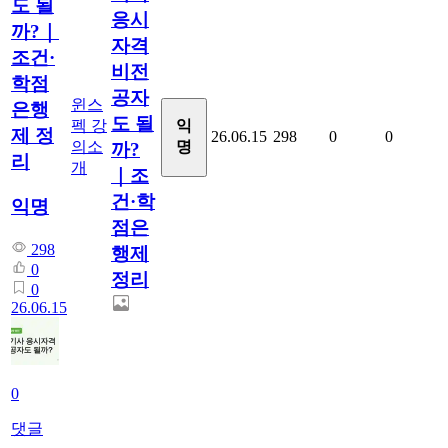
도 될
응시
까?｜
자격
조건·
비전
학점
공자
윈스
은행
도 될
펙 강
익
제 정
26.06.15
298
0
0
의소
명
까?
리
개
｜조
건·학
익명
점은
298
행제
0
정리
0
26.06.15
0
댓글