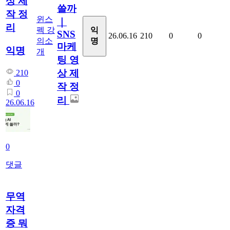
상 제
쓸까
작 정
윈스
｜
리
펙 강
익
SNS
26.06.16
210
0
0
의소
명
마케
익명
개
팅 영
상 제
210
0
작 정
0
리
26.06.16
0
댓글
무역
자격
증 뭐