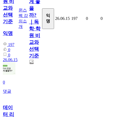
원 비
게 좋
교와
을
윈스
선택
까?
펙 강
익
26.06.15
197
0
0
의소
명
기준
｜독
개
학·학
익명
원 비
교와
197
선택
0
0
기준
26.06.15
0
댓글
데이
터 리