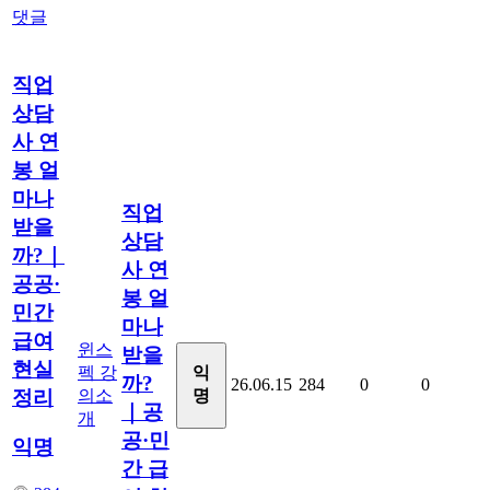
댓글
직업
상담
사 연
봉 얼
마나
직업
받을
상담
까?｜
사 연
공공·
봉 얼
민간
마나
급여
윈스
받을
현실
펙 강
익
까?
26.06.15
284
0
0
의소
명
정리
｜공
개
공·민
익명
간 급