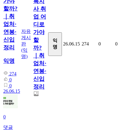
가야
복지
할까?
사 취
｜취
업 어
업처·
디로
자유
연봉·
가야
게시
신입
할
익
판
26.06.15
274
0
0
명
정리
까?
(익
｜취
명)
익명
업처·
연봉·
274
신입
0
0
정리
26.06.15
0
댓글