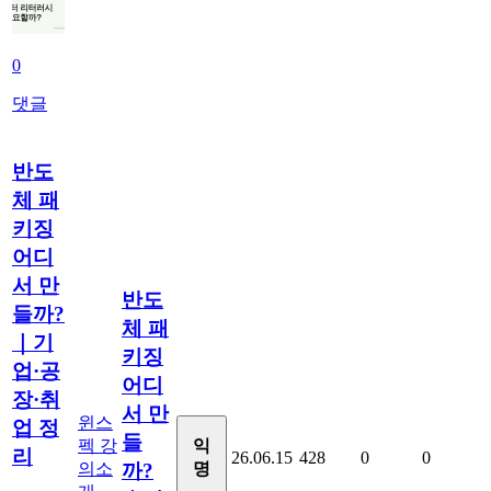
0
댓글
반도
체 패
키징
어디
서 만
반도
들까?
체 패
｜기
키징
업·공
어디
장·취
서 만
윈스
업 정
들
펙 강
익
리
26.06.15
428
0
0
의소
명
까?