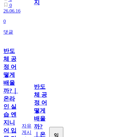
지
0
26.06.16
0
댓글
반도
체 공
정 어
떻게
배울
반도
까?｜
체 공
온라
정 어
인 실
떻게
습 엔
배울
지니
자유
까?
어 입
게시
｜온
익