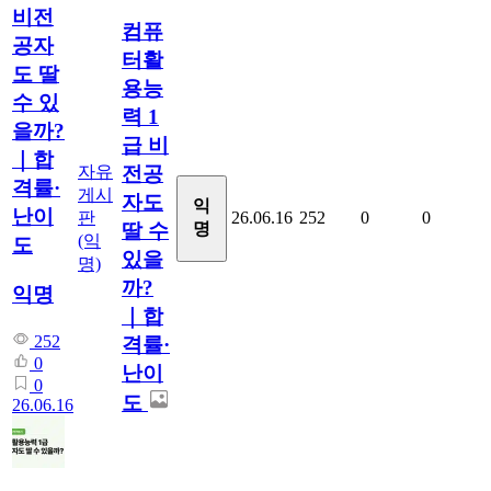
비전
컴퓨
공자
터활
도 딸
용능
수 있
력 1
을까?
급 비
｜합
자유
전공
격률·
게시
자도
익
난이
판
26.06.16
252
0
0
명
딸 수
(익
도
있을
명)
까?
익명
｜합
252
격률·
0
난이
0
도
26.06.16